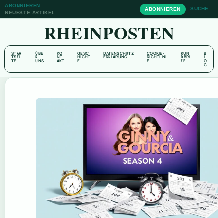
ABONNIEREN
SUCHE
ABONNIEREN
NEUESTE ARTIKEL
RHEINPOSTEN
STAR
ÜBE
KO
GESC
DATENSCHUTZ
COOKIE-
RUN
B
TSEI
R
NT
HICHT
ERKLÄRUNG
RICHTLINI
DBRI
L
TE
UNS
AKT
E
E
EF
O
G