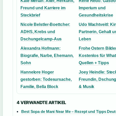
Kate Merlan: Alter, Herkunft,
René Redo: Gastro
Freund und Karriere im
Imperium und
Steckbrief
Gesundheitskrise
Nicole Belstler-Boettcher:
Udo Wachtveitl: Ki
ADHS, Krebs und
Partnerin, Gehalt u
Dschungelcamp-Aus
Leben
Alexandra Hofmann:
Frohe Ostern Bilde
Biografie, Narbe, Ehemann,
Kostenlos für Wha
Sohn
Quellen + Tipps
Hannelore Hoger
Joey Heindle: Steck
gestorben: Todesursache,
Freundin, Dschun
Familie, Bella Block
& Musik
4 VERWANDTE ARTIKEL
Best Sopa de Mani Near Me – Rezept und Tipps Deu