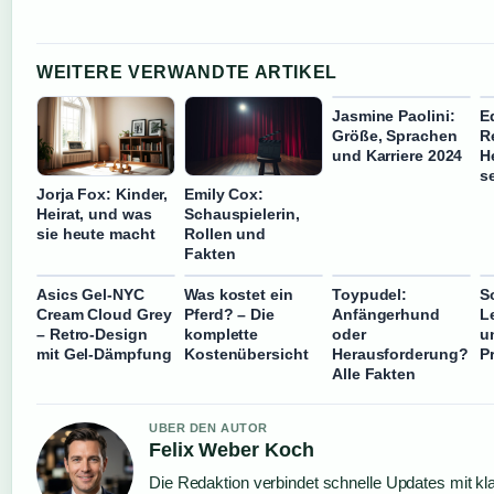
WEITERE VERWANDTE ARTIKEL
Jasmine Paolini:
E
Größe, Sprachen
R
und Karriere 2024
H
s
Jorja Fox: Kinder,
Emily Cox:
Heirat, und was
Schauspielerin,
sie heute macht
Rollen und
Fakten
Asics Gel-NYC
Was kostet ein
Toypudel:
S
Cream Cloud Grey
Pferd? – Die
Anfängerhund
L
– Retro-Design
komplette
oder
u
mit Gel-Dämpfung
Kostenübersicht
Herausforderung?
P
Alle Fakten
UBER DEN AUTOR
Felix Weber Koch
Die Redaktion verbindet schnelle Updates mit kl