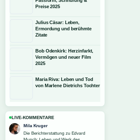
Passform, Schnürung &
Preise 2025
Julius Cäsar: Leben,
Ermordung und berühmte
Zitate
Bob Odenkirk: Herzinfarkt,
Vermögen und neuer Film
2025
Maria Riva: Leben und Tod
von Marlene Dietrichs Tochter
LIVE-KOMMENTARE
Jonas Wagner
Gute Verifikationsarbeit zu Ashley
Benson 2026: Karriere, Familie,