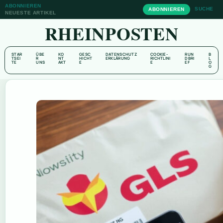
ABONNIEREN
SUCHE
ABONNIEREN
NEUESTE ARTIKEL
RHEINPOSTEN
STAR
ÜBE
KO
GESC
DATENSCHUTZ
COOKIE-
RUN
B
TSEI
R
NT
HICHT
ERKLÄRUNG
RICHTLINI
DBRI
L
TE
UNS
AKT
E
E
EF
O
G