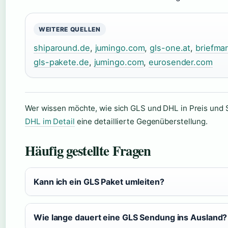
WEITERE QUELLEN
shiparound.de
,
jumingo.com
,
gls-one.at
,
briefma
gls-pakete.de
,
jumingo.com
,
eurosender.com
Wer wissen möchte, wie sich GLS und DHL in Preis und S
DHL im Detail
eine detaillierte Gegenüberstellung.
Häufig gestellte Fragen
Kann ich ein GLS Paket umleiten?
Wie lange dauert eine GLS Sendung ins Ausland?