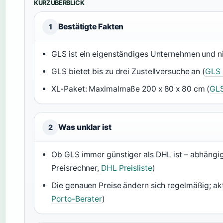
KURZÜBERBLICK
Bestätigte Fakten
1
GLS ist ein eigenständiges Unternehmen und ni
GLS bietet bis zu drei Zustellversuche an (
GLS 
XL-Paket: Maximalmaße 200 x 80 x 80 cm (
GLS
Was unklar ist
2
Ob GLS immer günstiger als DHL ist – abhängi
Preisrechner,
DHL Preisliste
)
Die genauen Preise ändern sich regelmäßig; akt
Porto-Berater
)