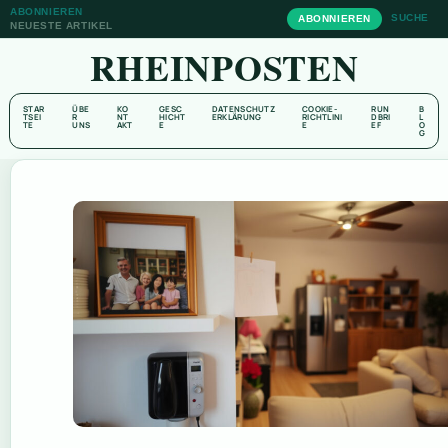
ABONNIEREN
SUCHE
ABONNIEREN
NEUESTE ARTIKEL
RHEINPOSTEN
STAR
ÜBE
KO
GESC
DATENSCHUTZ
COOKIE-
RUN
B
TSEI
R
NT
HICHT
ERKLÄRUNG
RICHTLINI
DBRI
L
TE
UNS
AKT
E
E
EF
O
G