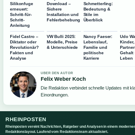
Silikonfuge
Download –
Schmetterling:
erneuert:
Sichere
Bedeutung &
Schritt-für-
Installation und
Stile im
Schritt-
Fehlerbehebung
Überblick
Anleitung
Fidel Castro –
VW Bulli 2025:
Nancy Faeser:
Udo Wac
Diktator oder
Modelle, Preise
Lebenslauf,
Kinder,
Revolutionär?
& Unterschiede
Familie und
Partner
Fakten und
politische
Gehalt
Analyse
Karriere
Leben
UBER DEN AUTOR
Felix Weber Koch
Die Redaktion verbindet schnelle Updates mit kl
Einordnungen.
RHEINPOSTEN
Rheinposten vereint Nachrichten, Ratgeber und Analysen in einem moderne
Redaktionslayout. Laufend vom Redaktionsteam aktualisiert.