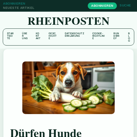
ABONNIEREN
SUCHE
ABONNIEREN
NEUESTE ARTIKEL
RHEINPOSTEN
STAR
ÜBE
KO
GESC
DATENSCHUTZ
COOKIE-
RUN
B
TSEI
R
NT
HICHT
ERKLÄRUNG
RICHTLINI
DBRI
L
TE
UNS
AKT
E
E
EF
O
G
Dürfen Hunde