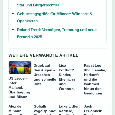
Star und Bürgerrechtler
Geburtstagsgrüße für Männer: Wünsche &
Openkarten
Roland Trettl: Vermögen, Trennung und neue
Freundin 2025
WEITERE VERWANDTE ARTIKEL
Druck auf
Lisa
Papst Leo
den Augen –
Potthoff:
XIV.: Familie,
Ursachen
Kinder,
Herkunft
US Lecce –
und schnelle
Ehemann
und die
Inter
Hilfe
und
Wahrheit
Mailand:
Wohnort
hinter den
Übertragung
Gerüchten
und Bilanz
Alex de
Goliath
Luke Littler:
Jack
Minaur:
Vogelspinne:
Karriere,
O’Connell: