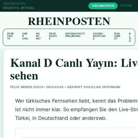
ABONNIEREN
SUCHE
ABONNIEREN
NEUESTE ARTIKEL
RHEINPOSTEN
STAR
ÜBE
KO
GESC
DATENSCHUTZ
COOKIE-
RUN
B
TSEI
R
NT
HICHT
ERKLÄRUNG
RICHTLINI
DBRI
L
TE
UNS
AKT
E
E
EF
O
G
Kanal D Canlı Yayın: Liv
sehen
FELIX WEBER KOCH • 2026-05-29 • GEPRUFT VON ELIAS HOFFMANN
Wer türkisches Fernsehen liebt, kennt das Problem
ist nicht immer klar. So empfangen Sie den Live‑St
Türkei, in Deutschland oder anderswo.