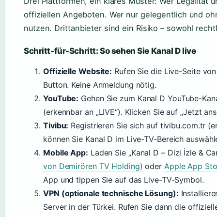
Drei Plattformen, ein klares Muster: Wer Legalität und
offiziellen Angeboten. Wer nur gelegentlich und o
nutzen. Drittanbieter sind ein Risiko – sowohl recht
Schritt-für-Schritt: So sehen Sie Kanal D live
Offizielle Website:
Rufen Sie die Live-Seite von 
Button. Keine Anmeldung nötig.
YouTube:
Gehen Sie zum Kanal D YouTube-Kana
(erkennbar an „LIVE“). Klicken Sie auf „Jetzt ans
Tivibu:
Registrieren Sie sich auf tivibu.com.tr 
können Sie Kanal D im Live-TV-Bereich auswähl
Mobile App:
Laden Sie „Kanal D – Dizi İzle & C
von Demirören TV Holding)
oder
Apple App Stor
App und tippen Sie auf das Live-TV-Symbol.
VPN (optionale technische Lösung):
Installier
Server in der Türkei. Rufen Sie dann die offiziel