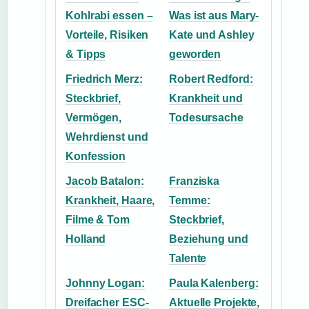
Kohlrabi essen –
Was ist aus Mary-
Vorteile, Risiken
Kate und Ashley
& Tipps
geworden
Friedrich Merz:
Robert Redford:
Steckbrief,
Krankheit und
Vermögen,
Todesursache
Wehrdienst und
Konfession
Jacob Batalon:
Franziska
Krankheit, Haare,
Temme:
Filme & Tom
Steckbrief,
Holland
Beziehung und
Talente
Johnny Logan:
Paula Kalenberg:
Dreifacher ESC-
Aktuelle Projekte,