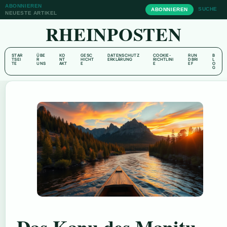
ABONNIEREN
SUCHE
ABONNIEREN
NEUESTE ARTIKEL
RHEINPOSTEN
STAR
ÜBE
KO
GESC
DATENSCHUTZ
COOKIE-
RUN
B
TSEI
R
NT
HICHT
ERKLÄRUNG
RICHTLINI
DBRI
L
TE
UNS
AKT
E
E
EF
O
G