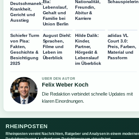
Schauspielerin
Eta:
Nationalität,
Deutschmanek:
Lebenslauf,
Freundin,
Krankheit,
Gehalt und
Abitur &
Gericht und
Familie bei
Karriere
Ausstieg
Union Berlin
Schiefer Turm
August Diehl:
Hilde Dalik:
adidas VL
von Pisa:
Sprachen,
Kinder,
Court 3.0:
Fakten,
Filme und
Partner,
Preis, Farben,
Geschichte &
Leben im
Hörgerät &
Material und
Besichtigung
Überblick
Lebenslauf
Passform
2025
im Überblick
UBER DEN AUTOR
Felix Weber Koch
Die Redaktion verbindet schnelle Updates mit
klaren Einordnungen.
RHEINPOSTEN
Rheinposten vereint Nachrichten, Ratgeber und Analysen in einem moderne
Redaktionslayout. Laufend vom Redaktionsteam aktualisiert.