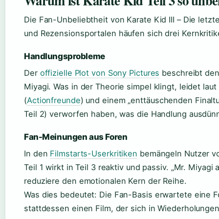
Warum ist Karate Kid Teil 3 so unbe
Die Fan-Unbeliebtheit von Karate Kid III – Die letz
und Rezensionsportalen häufen sich drei Kernkritik
Handlungsprobleme
Der
offizielle Plot von Sony Pictures
beschreibt den 
Miyagi. Was in der Theorie simpel klingt, leidet la
(
Actionfreunde
) und einem „enttäuschenden Finaltu
Teil 2) verworfen haben, was die Handlung ausdünn
Fan-Meinungen aus Foren
In den
Filmstarts-Userkritiken
bemängeln Nutzer vor
Teil 1 wirkt in Teil 3 reaktiv und passiv. „Mr. Miyag
reduziere den emotionalen Kern der Reihe.
Was dies bedeutet: Die Fan-Basis erwartete eine F
stattdessen einen Film, der sich in Wiederholungen