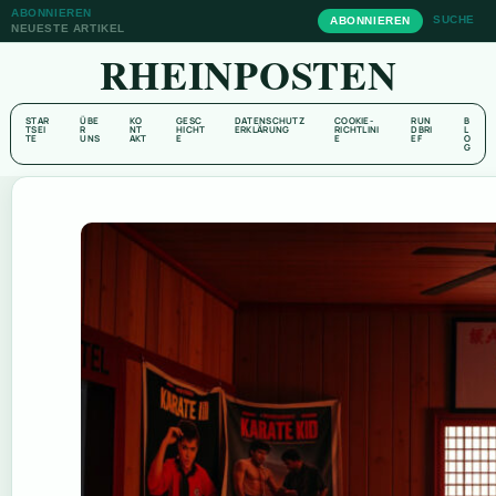
ABONNIEREN
SUCHE
ABONNIEREN
NEUESTE ARTIKEL
RHEINPOSTEN
STAR
ÜBE
KO
GESC
DATENSCHUTZ
COOKIE-
RUN
B
TSEI
R
NT
HICHT
ERKLÄRUNG
RICHTLINI
DBRI
L
TE
UNS
AKT
E
E
EF
O
G