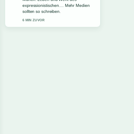
&#038;.... Das ist die klarste
Zusammenfassung, die ich heute
gesehen habe.
8 MIN ZUVOR