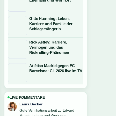
Ehemann und Wohnort
Gitte Hænning: Leben,
Karriere und Familie der
Schlagersängerin
Rick Astley: Karriere,
Vermögen und das
Rickrolling-Phänomen
Atlético Madrid gegen FC
Barcelona: CL 2026 live im TV
LIVE-KOMMENTARE
Nico Hoffmann
Starke Einordnung zu Ashley Benson
2026: Karriere, Familie, Krankheit