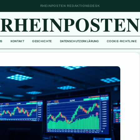
RHEINPOSTEN REDAKTIONSDESK
RHEINPOSTE
NS
KONTAKT
GESCHICHTE
DATENSCHUTZERKLÄRUNG
COOKIE-RICHTLINIE