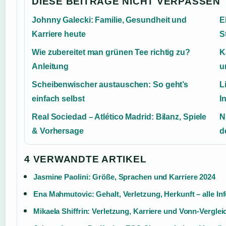
DIESE BEITRAGE NICHT VERPASSEN
Johnny Galecki: Familie, Gesundheit und
E
Karriere heute
S
Wie zubereitet man grünen Tee richtig zu?
K
Anleitung
u
Scheibenwischer austauschen: So geht’s
L
einfach selbst
I
Real Sociedad – Atlético Madrid: Bilanz, Spiele
N
& Vorhersage
d
4 VERWANDTE ARTIKEL
Jasmine Paolini: Größe, Sprachen und Karriere 2024
Ena Mahmutovic: Gehalt, Verletzung, Herkunft – alle In
Mikaela Shiffrin: Verletzung, Karriere und Vonn-Verglei