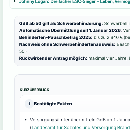
Johnny Logan: Dreifacher ESC-Sieger – Leben, Vermög
GdB ab 50 gilt als Schwerbehinderung:
Schwerbehin
Automatische Übermittlung seit 1. Januar 2026:
Ver
Behinderten-Pauschbetrag 2025:
bis zu 2.840 € (be
Nachweis ohne Schwerbehindertenausweis:
Besche
50 ·
Rückwirkender Antrag möglich:
maximal vier Jahre,
KURZÜBERBLICK
Bestätigte Fakten
1
Versorgungsämter übermitteln GdB ab 1. Janua
(
Landesamt für Soziales und Versorgung Bran