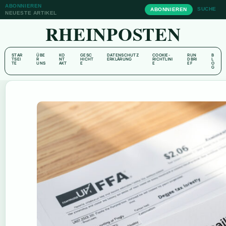
ABONNIEREN
SUCHE
ABONNIEREN
NEUESTE ARTIKEL
RHEINPOSTEN
STAR
ÜBE
KO
GESC
DATENSCHUTZ
COOKIE-
RUN
B
TSEI
R
NT
HICHT
ERKLÄRUNG
RICHTLINI
DBRI
L
TE
UNS
AKT
E
E
EF
O
G