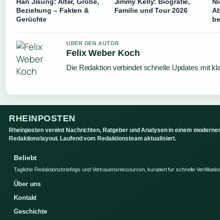
Han Jisung: Alter, Größe,
Jimmy Kelly: Biografie,
Ni
Beziehung – Fakten &
Familie und Tour 2026
Ab
Gerüchte
b
UBER DEN AUTOR
Felix Weber Koch
Die Redaktion verbindet schnelle Updates mit kl
RHEINPOSTEN
Rheinposten vereint Nachrichten, Ratgeber und Analysen in einem moderne
Redaktionslayout. Laufend vom Redaktionsteam aktualisiert.
Beliebt
Tagliche Redaktionsbriefings und Vertrauensressourcen, kuratiert fur schnelle Verifikatio
Über uns
Kontakt
Geschichte