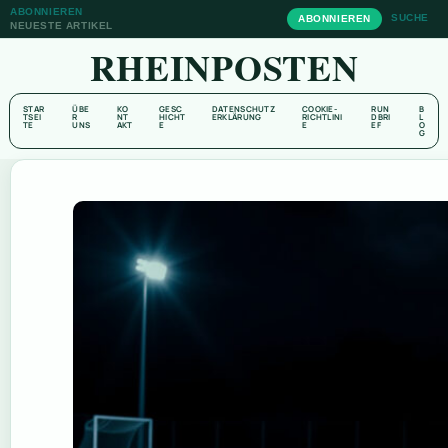
ABONNIEREN
SUCHE
ABONNIEREN
NEUESTE ARTIKEL
RHEINPOSTEN
STAR
ÜBE
KO
GESC
DATENSCHUTZ
COOKIE-
RUN
B
TSEI
R
NT
HICHT
ERKLÄRUNG
RICHTLINI
DBRI
L
TE
UNS
AKT
E
E
EF
O
G