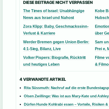
DIESE BEITRAGE NICHT VERPASSEN
The Times of Israel: Unabhängige
Kobe B
News aus Israel und Nahost
Hubsch
Zora Klipp: Baby, Geschmackssinn-
Emotio
Verlust & Karriere
über Ge
Werder Bremen gegen Union Berlin:
Sam ung
4:1-Sieg, Bilanz, Live
Prei e,
Volker Pispers: Biografie, Rücktritt
Filme v
und heutiges Leben
& Filmo
4 VERWANDTE ARTIKEL
Rita Süssmuth: Nachruf auf die erste Bundestagsp
Olsen Zwillinge: Was ist aus Mary-Kate und Ashle
Dürfen Hunde Kohlrabi essen – Vorteile, Risiken &