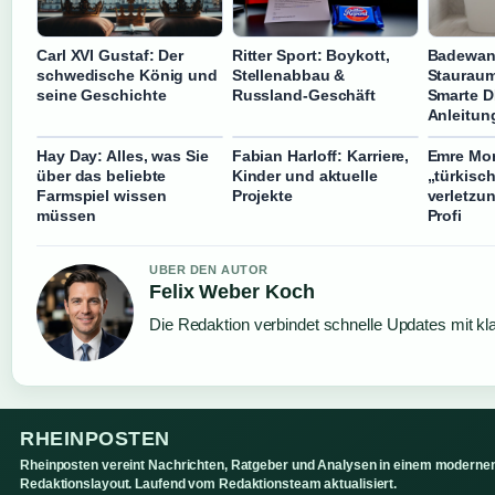
Carl XVI Gustaf: Der
Ritter Sport: Boykott,
Badewan
schwedische König und
Stellenabbau &
Stauraum
seine Geschichte
Russland-Geschäft
Smarte D
Anleitun
Hay Day: Alles, was Sie
Fabian Harloff: Karriere,
Emre Mo
über das beliebte
Kinder und aktuelle
„türkisc
Farmspiel wissen
Projekte
verletzu
müssen
Profi
UBER DEN AUTOR
Felix Weber Koch
Die Redaktion verbindet schnelle Updates mit kl
RHEINPOSTEN
Rheinposten vereint Nachrichten, Ratgeber und Analysen in einem moderne
Redaktionslayout. Laufend vom Redaktionsteam aktualisiert.