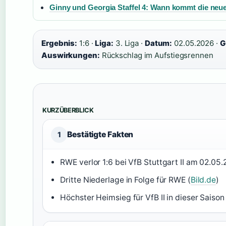
Ginny und Georgia Staffel 4: Wann kommt die neue
Ergebnis:
1:6 ·
Liga:
3. Liga ·
Datum:
02.05.2026 ·
G
Auswirkungen:
Rückschlag im Aufstiegsrennen
KURZÜBERBLICK
Bestätigte Fakten
1
RWE verlor 1:6 bei VfB Stuttgart II am 02.05.
Dritte Niederlage in Folge für RWE (
Bild.de
)
Höchster Heimsieg für VfB II in dieser Saison 