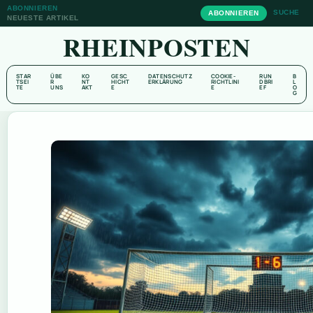
ABONNIEREN
SUCHE
ABONNIEREN
NEUESTE ARTIKEL
RHEINPOSTEN
STAR
ÜBE
KO
GESC
DATENSCHUTZ
COOKIE-
RUN
B
TSEI
R
NT
HICHT
ERKLÄRUNG
RICHTLINI
DBRI
L
TE
UNS
AKT
E
E
EF
O
G