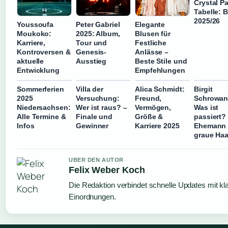
Crystal P
Tabelle: B
2025/26
Youssoufa
Peter Gabriel
Elegante
Moukoko:
2025: Album,
Blusen für
Karriere,
Tour und
Festliche
Kontroversen &
Genesis-
Anlässe –
aktuelle
Ausstieg
Beste Stile und
Entwicklung
Empfehlungen
Sommerferien
Villa der
Alica Schmidt:
Birgit
2025
Versuchung:
Freund,
Schrowan
Niedersachsen:
Wer ist raus? –
Vermögen,
Was ist
Alle Termine &
Finale und
Größe &
passiert?
Infos
Gewinner
Karriere 2025
Ehemann
graue Haa
UBER DEN AUTOR
Felix Weber Koch
Die Redaktion verbindet schnelle Updates mit kl
Einordnungen.