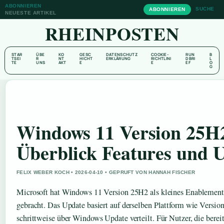
ABONNIEREN
SUCHE
ABONNIEREN
NEUESTE ARTIKEL
RHEINPOSTEN
STAR
ÜBE
KO
GESC
DATENSCHUTZ
COOKIE-
RUN
B
TSEI
R
NT
HICHT
ERKLÄRUNG
RICHTLINI
DBRI
L
TE
UNS
AKT
E
E
EF
O
G
Windows 11 Version 25H
Überblick Features und 
FELIX WEBER KOCH • 2026-04-10 • GEPRUFT VON HANNAH FISCHER
Microsoft hat Windows 11 Version 25H2 als kleines Enablement
gebracht. Das Update basiert auf derselben Plattform wie Versi
schrittweise über Windows Update verteilt. Für Nutzer, die ber