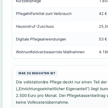
Kurzzeitpflege
1.854
Pflegehilfsmittel zum Verbrauch
42 €
Hausnotruf-Zuschuss
25,5
Digitale Pflegeanwendungen
53 €
Wohnumfeldverbessernde Maßnahmen
4.180
WAS ZU BEACHTEN IST
Die vollstationäre Pflege deckt nur einen Teil de
(„Einrichtungseinheitlicher Eigenanteil“) liegt b
2.500 Euro pro Monat. Der Pflegekassenbeitrag v
keine Vollkostenübernahme.