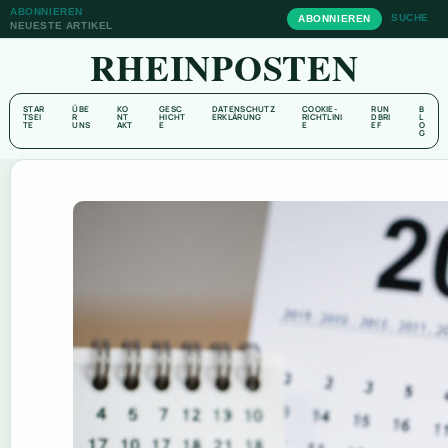
ABONNIEREN
SUCHE
ABONNIEREN
NEUESTE ARTIKEL
RHEINPOSTEN
STAR
ÜBE
KO
GESC
DATENSCHUTZ
COOKIE-
RUN
B
TSEI
R
NT
HICHT
ERKLÄRUNG
RICHTLINI
DBRI
L
TE
UNS
AKT
E
E
EF
O
G