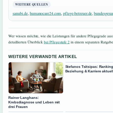
WEITERE QUELLEN
sanubi.de
,
humanocare24.com
,
pflege-betreuer.de
,
bundesgesu
Wer wissen möchte, wie die Leistungen für andere Pflegegrade ausfa
detaillierten Überblick
bei Pflegestufe 2
in einem separaten Ratgebe
WEITERE VERWANDTE ARTIKEL
Stefanos Tsitsipas: Ranking
Beziehung & Karriere aktuel
Rainer Langhans:
Krebsdiagnose und Leben mit
drei Frauen