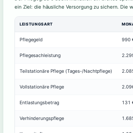
ein Ziel: die häusliche Versorgung zu sichern. Die 
LEISTUNGSART
MONA
Pflegegeld
990 
Pflegesachleistung
2.29
Teilstationäre Pflege (Tages-/Nachtpflege)
2.08
Vollstationäre Pflege
2.09
Entlastungsbetrag
131 
Verhinderungspflege
1.685