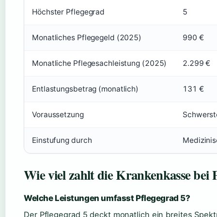
Höchster Pflegegrad
5
Monatliches Pflegegeld (2025)
990 €
Monatliche Pflegesachleistung (2025)
2.299 €
Entlastungsbetrag (monatlich)
131 €
Voraussetzung
Schwerste
Einstufung durch
Medizinis
Wie viel zahlt die Krankenkasse bei P
Welche Leistungen umfasst Pflegegrad 5?
Der Pflegegrad 5 deckt monatlich ein breites Spek