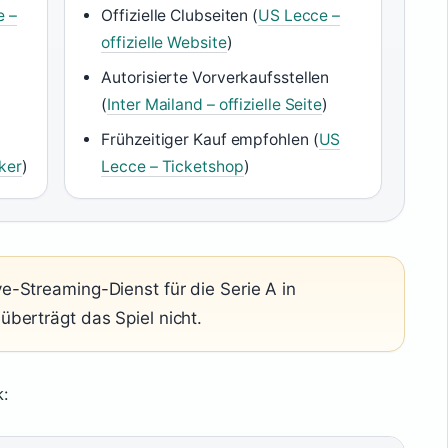
e –
Offizielle Clubseiten (
US Lecce –
offizielle Website
)
Autorisierte Vorverkaufsstellen
(
Inter Mailand – offizielle Seite
)
Frühzeitiger Kauf empfohlen (
US
ker
)
Lecce – Ticketshop
)
e-Streaming-Dienst für die Serie A in
berträgt das Spiel nicht.
k: