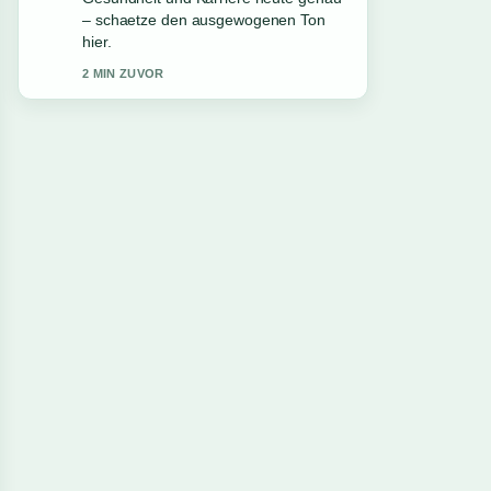
expressionistischen.... Bitte haltet
diesen Liveticker aktuell.
4 MIN ZUVOR