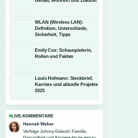
Gehalt, Wohnort und Zukunft
WLAN (Wireless LAN):
Definition, Unterschiede,
Sicherheit, Tipps
Emily Cox: Schauspielerin,
Rollen und Fakten
Louis Hofmann: Steckbrief,
Karriere und aktuelle Projekte
2025
LIVE-KOMMENTARE
Tim Vogel
Hilfreicher Kontext zu Edvard Munch:
Leben und Werk des