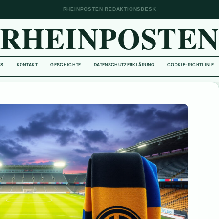
RHEINPOSTEN REDAKTIONSDESK
RHEINPOSTE
NS
KONTAKT
GESCHICHTE
DATENSCHUTZERKLÄRUNG
COOKIE-RICHTLINIE