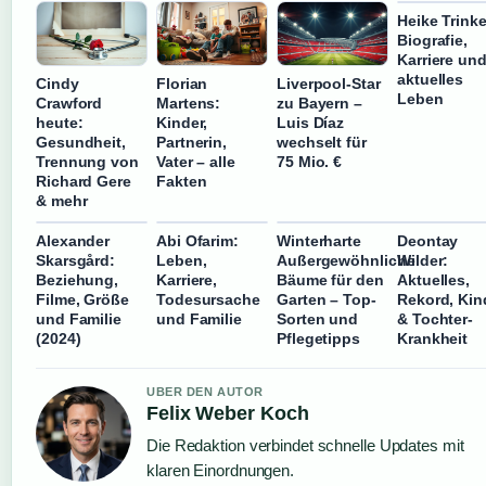
Heike Trinke
Biografie,
Karriere un
aktuelles
Cindy
Florian
Liverpool-Star
Leben
Crawford
Martens:
zu Bayern –
heute:
Kinder,
Luis Díaz
Gesundheit,
Partnerin,
wechselt für
Trennung von
Vater – alle
75 Mio. €
Richard Gere
Fakten
& mehr
Alexander
Abi Ofarim:
Winterharte
Deontay
Skarsgård:
Leben,
Außergewöhnliche
Wilder:
Beziehung,
Karriere,
Bäume für den
Aktuelles,
Filme, Größe
Todesursache
Garten – Top-
Rekord, Kin
und Familie
und Familie
Sorten und
& Tochter-
(2024)
Pflegetipps
Krankheit
UBER DEN AUTOR
Felix Weber Koch
Die Redaktion verbindet schnelle Updates mit
klaren Einordnungen.