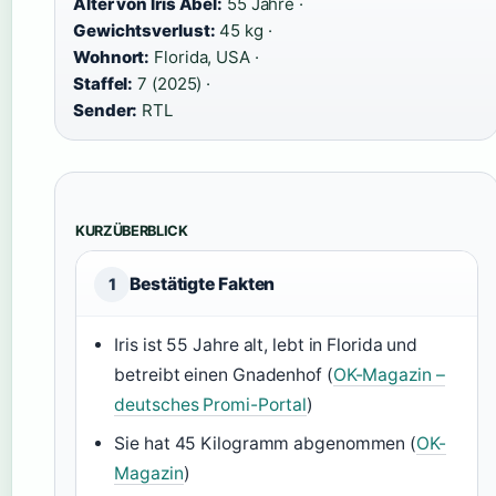
Alter von Iris Abel:
55 Jahre ·
Gewichtsverlust:
45 kg ·
Wohnort:
Florida, USA ·
Staffel:
7 (2025) ·
Sender:
RTL
KURZÜBERBLICK
Bestätigte Fakten
1
Iris ist 55 Jahre alt, lebt in Florida und
betreibt einen Gnadenhof (
OK-Magazin –
deutsches Promi-Portal
)
Sie hat 45 Kilogramm abgenommen (
OK-
Magazin
)