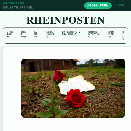
ABONNIEREN
SUCHE
ABONNIEREN
NEUESTE ARTIKEL
RHEINPOSTEN
STAR
ÜBE
KO
GESC
DATENSCHUTZ
COOKIE-
RUN
B
TSEI
R
NT
HICHT
ERKLÄRUNG
RICHTLINI
DBRI
L
TE
UNS
AKT
E
E
EF
O
G