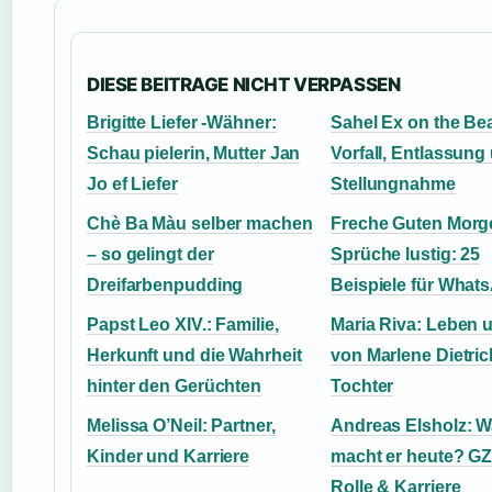
DIESE BEITRAGE NICHT VERPASSEN
Brigitte Liefer -Wähner:
Sahel Ex on the Be
Schau pielerin, Mutter Jan
Vorfall, Entlassung
Jo ef Liefer
Stellungnahme
Chè Ba Màu selber machen
Freche Guten Morg
– so gelingt der
Sprüche lustig: 25
Dreifarbenpudding
Beispiele für What
Papst Leo XIV.: Familie,
Maria Riva: Leben 
Herkunft und die Wahrheit
von Marlene Dietri
hinter den Gerüchten
Tochter
Melissa O’Neil: Partner,
Andreas Elsholz: 
Kinder und Karriere
macht er heute? G
Rolle & Karriere