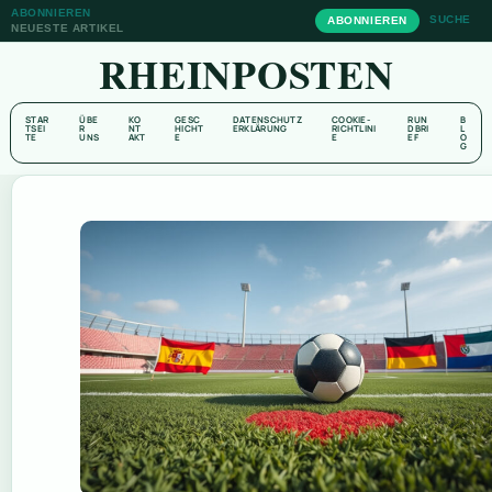
ABONNIEREN
SUCHE
ABONNIEREN
NEUESTE ARTIKEL
RHEINPOSTEN
STAR
ÜBE
KO
GESC
DATENSCHUTZ
COOKIE-
RUN
B
TSEI
R
NT
HICHT
ERKLÄRUNG
RICHTLINI
DBRI
L
TE
UNS
AKT
E
E
EF
O
G