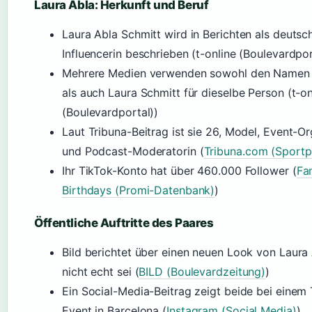
Laura Abla: Herkunft und Beruf
Laura Abla Schmitt wird in Berichten als deutsc
Influencerin beschrieben (t-online (Boulevardpor
Mehrere Medien verwenden sowohl den Namen 
als auch Laura Schmitt für dieselbe Person (t-on
(Boulevardportal))
Laut Tribuna-Beitrag ist sie 26, Model, Event-Or
und Podcast-Moderatorin (
Tribuna.com (Sportp
Ihr TikTok-Konto hat über 460.000 Follower (
Fa
Birthdays (Promi-Datenbank)
)
Öffentliche Auftritte des Paares
Bild berichtet über einen neuen Look von Laura 
nicht echt sei (
BILD (Boulevardzeitung)
)
Ein Social-Media-Beitrag zeigt beide bei einem 
Event in Barcelona (
Instagram (Social Media)
)