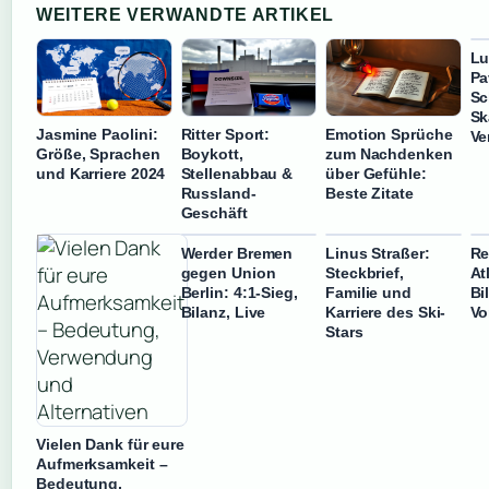
WEITERE VERWANDTE ARTIKEL
Lu
Pa
Sc
Sk
Jasmine Paolini:
Ritter Sport:
Emotion Sprüche
Ve
Größe, Sprachen
Boykott,
zum Nachdenken
und Karriere 2024
Stellenabbau &
über Gefühle:
Russland-
Beste Zitate
Geschäft
Werder Bremen
Linus Straßer:
Re
gegen Union
Steckbrief,
At
Berlin: 4:1-Sieg,
Familie und
Bi
Bilanz, Live
Karriere des Ski-
Vo
Stars
Vielen Dank für eure
Aufmerksamkeit –
Bedeutung,