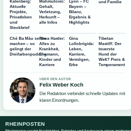
Kalenberg:
Mahmutovic:
Lyon – FC
und Familie
Aktuelle
Gehalt,
Bayern –
Projekte,
Verletzung,
Bilanz,
Privatleben
Herkunft –
Ergebnis &
und
alle Infos
Highlights
Steckbrief
Chè Ba Màu selber
Rhea Harder:
Gina
Tibetan
machen – so
Alles zu
Lollobrigida:
Mastiff: Der
gelingt der
Krankheit,
Leben,
teuerste
Dreifarbenpudding
Ehemann,
Karriere,
Hund der
Kinder und
Vermögen,
Welt? Preis &
Karriere
Erbe
Temperament
UBER DEN AUTOR
Felix Weber Koch
Die Redaktion verbindet schnelle Updates mit
klaren Einordnungen.
RHEINPOSTEN