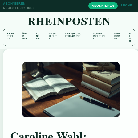
ABONNIEREN
SUCHE
ABONNIEREN
NEUESTE ARTIKEL
RHEINPOSTEN
STAR
ÜBE
KO
GESC
DATENSCHUTZ
COOKIE-
RUN
B
TSEI
R
NT
HICHT
ERKLÄRUNG
RICHTLINI
DBRI
L
TE
UNS
AKT
E
E
EF
O
G
Caroline Wahl: